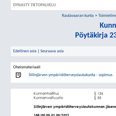
DYNASTY TIETOPALVELU
Rautavaaran kunta
Toimielim
Kunn
Pöytäkirja 2
Edellinen asia
|
Seuraava asia
Oheismateriaali
Siilinjärven ympäristöterveyslautakunta - sopimus